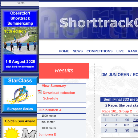
Events
HOME
NEWS
COMPETITIONS
LIVE
RANK
Results
DM JUNIOREN / RO
--View Summary--
Download selection
Schedule
Semi Final 333 met
2 Races (the best skate
Juniorinnen A
Race 161, Group 2 (1
Finish
StartPos.
Nr.
Na
1500 meter
1.
1
96
El
500 meter
2.
2
102
Bj
1000 meter
3.
3
90
Ji
Junioren B