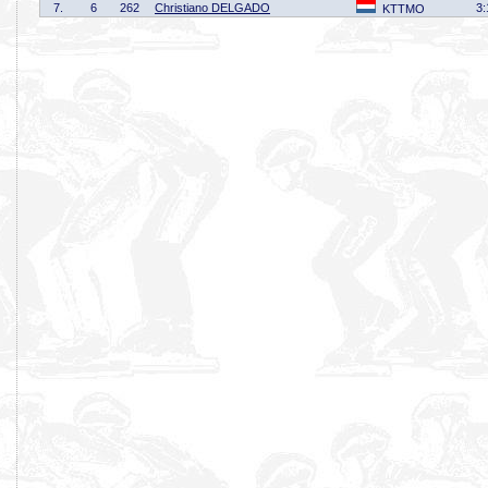
7.
6
262
Christiano DELGADO
3:
KTTMO