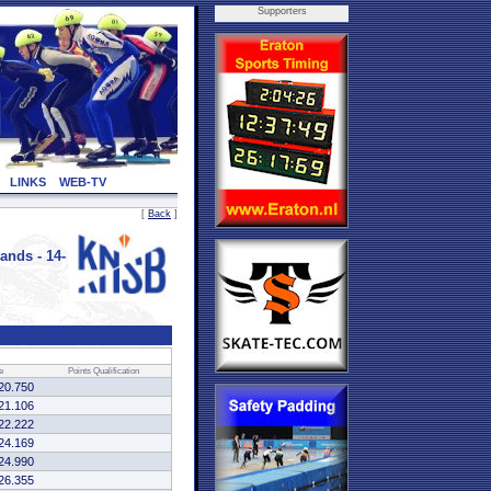
Supporters
LINKS
WEB-TV
[
Back
]
nds - 14-
e
Points
Qualification
20.750
21.106
22.222
24.169
24.990
26.355