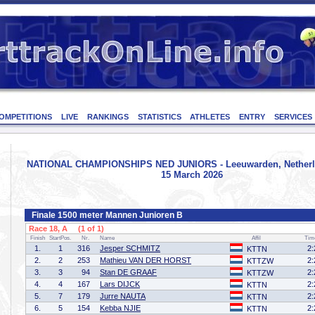
OMPETITIONS
LIVE
RANKINGS
STATISTICS
ATHLETES
ENTRY
SERVICES
NATIONAL CHAMPIONSHIPS NED JUNIORS - Leeuwarden, Netherla
15 March 2026
Finale 1500 meter Mannen Junioren B
Race 18, A (1 of 1)
Finish
StartPos.
Nr.
Name
Affil
Tim
1.
1
316
Jesper SCHMITZ
2:
KTTN
2.
2
253
Mathieu VAN DER HORST
2:
KTTZW
3.
3
94
Stan DE GRAAF
2:
KTTZW
4.
4
167
Lars DIJCK
2:
KTTN
5.
7
179
Jurre NAUTA
2:
KTTN
6.
5
154
Kebba NJIE
2:
KTTN