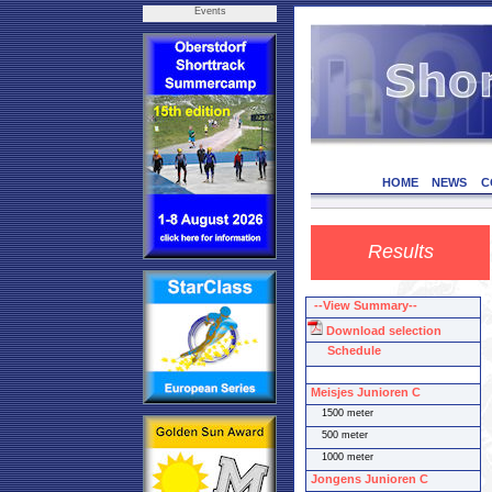
Events
HOME
NEWS
C
Results
--View Summary--
Download selection
Schedule
Meisjes Junioren C
1500 meter
500 meter
1000 meter
Jongens Junioren C