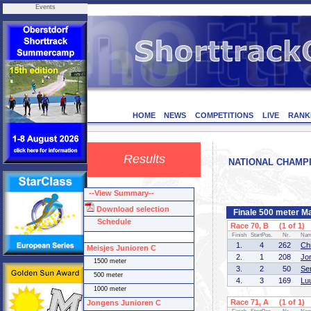
Events
HOME
NEWS
COMPETITIONS
LIVE
RANK
Results
NATIONAL CHAMPIO
--View Summary--
Download selection
Finale 500 meter M
Schedule
Race 70, B (1 of 1)
Finish
StartPos.
Nr.
Na
1.
4
262
Ch
Meisjes Junioren C
2.
1
208
Jo
1500 meter
3.
2
50
Se
500 meter
4.
3
169
Lu
1000 meter
Race 71, A (1 of 1)
Jongens Junioren C