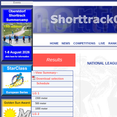
Events
HOME
NEWS
COMPETITIONS
LIVE
RANK
Results
NATIONAL LEAGUE
--View Summary--
Download selection
Schedule
LG 1
1500 meter
500 meter
1000 meter
LG 2