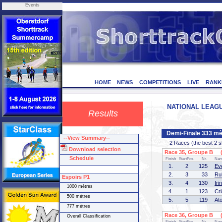
Events
HOME
NEWS
COMPETITIONS
LIVE
RANK
NATIONAL LEAGUE
Results
Demi-Finale 333 mè
--View Summary--
2 Races (the best 2 ska
Download selection
Race 35, Groupe B (1
Schedule
Finish
StartPos.
Nr.
Na
1.
2
125
Ev
2.
3
33
Ru
Espoirs P1
3.
4
130
Ir
1000 mètres
4.
1
123
Cr
500 mètres
5.
5
119
At
777 mètres
Race 36, Groupe B (2
Overall Classification
Finish
StartPos.
Nr.
Na